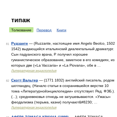
типаж
Толкование
Перевод
Книги
Рудзанте
— (Ruzzante, настоящее имя Angelo Beolco, 1502
81
1542) выдающийся итальянский диалектальный драматург.
Сын падуанского врача, Р. получил хорошее
гуманистическое образование, заметное в его комедиях, из
которых две («La Vaccaria» и «La Piovana», обе в …
Литературная энциклопедия
Скотт Вальтер
— (1771 1832) английский писатель, родом
82
шотландец. (Начало статьи в сохранившейся верстке 10
тома «Литературнойэнциклопедии» отсутствует. Ред. ФЭБ.).
(...); средневековья отнюдь не затушевываются. «Ужасы»
феодализма (тюрьма, казни) получают&#8230; …
Литературная энциклопедия