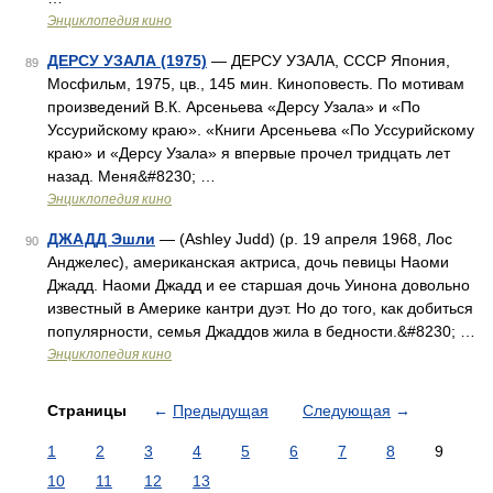
Энциклопедия кино
ДЕРСУ УЗАЛА (1975)
— ДЕРСУ УЗАЛА, СССР Япония,
89
Мосфильм, 1975, цв., 145 мин. Киноповесть. По мотивам
произведений В.К. Арсеньева «Дерсу Узала» и «По
Уссурийскому краю». «Книги Арсеньева «По Уссурийскому
краю» и «Дерсу Узала» я впервые прочел тридцать лет
назад. Меня&#8230; …
Энциклопедия кино
ДЖАДД Эшли
— (Ashley Judd) (р. 19 апреля 1968, Лос
90
Анджелес), американская актриса, дочь певицы Наоми
Джадд. Наоми Джадд и ее старшая дочь Уинона довольно
известный в Америке кантри дуэт. Но до того, как добиться
популярности, семья Джаддов жила в бедности.&#8230; …
Энциклопедия кино
Страницы
←
Предыдущая
Следующая
→
1
2
3
4
5
6
7
8
9
10
11
12
13