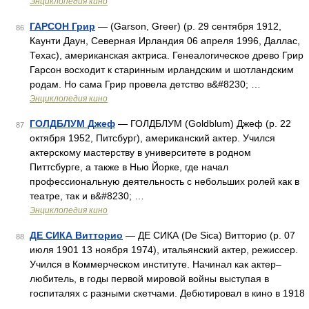
Энциклопедия кино
ГАРСОН Грир
— (Garson, Greer) (р. 29 сентября 1912,
86
Каунти Даун, Северная Ирландия 06 апреля 1996, Даллас,
Техас), американская актриса. Генеалогическое древо Грир
Гарсон восходит к старинным ирландским и шотландским
родам. Но сама Грир провела детство в&#8230; …
Энциклопедия кино
ГОЛДБЛУМ Джеф
— ГОЛДБЛУМ (Goldblum) Джеф (р. 22
87
октября 1952, Питсбург), американский актер. Учился
актерскому мастерству в университете в родном
Питтсбурге, а также в Нью Йорке, где начал
профессиональную деятельность с небольших ролей как в
театре, так и в&#8230; …
Энциклопедия кино
ДЕ СИКА Bитторио
— ДЕ СИКА (De Sica) Bитторио (р. 07
88
июля 1901 13 ноября 1974), итальянский актер, режиссер.
Учился в Коммерческом институте. Начинал как актер–
любитель, в годы первой мировой войны выступая в
госпиталях с разными скетчами. Дебютировал в кино в 1918
…