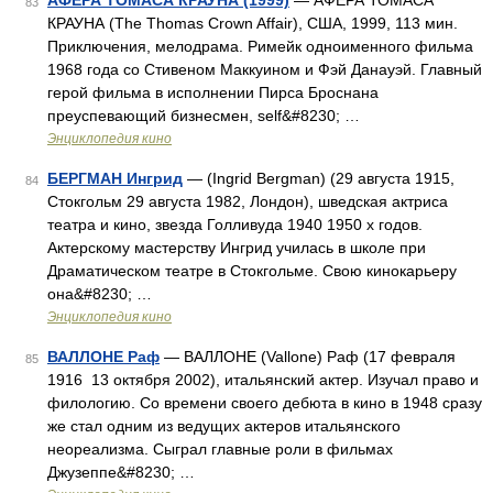
АФЕРА ТОМАСА КРАУНА (1999)
— АФЕРА ТОМАСА
83
КРАУНА (The Thomas Crown Affair), США, 1999, 113 мин.
Приключения, мелодрама. Римейк одноименного фильма
1968 года со Стивеном Маккуином и Фэй Данауэй. Главный
герой фильма в исполнении Пирса Броснана
преуспевающий бизнесмен, self&#8230; …
Энциклопедия кино
БЕРГМАН Ингрид
— (Ingrid Bergman) (29 августа 1915,
84
Стокгольм 29 августа 1982, Лондон), шведская актриса
театра и кино, звезда Голливуда 1940 1950 х годов.
Актерскому мастерству Ингрид училась в школе при
Драматическом театре в Стокгольме. Свою кинокарьеру
она&#8230; …
Энциклопедия кино
ВАЛЛОНЕ Раф
— ВАЛЛОНЕ (Vallone) Раф (17 февраля
85
1916 13 октября 2002), итальянский актер. Изучал право и
филологию. Со времени своего дебюта в кино в 1948 сразу
же стал одним из ведущих актеров итальянского
неореализма. Сыграл главные роли в фильмах
Джузеппе&#8230; …